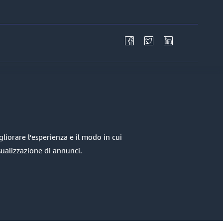
©2026 Amazon.com, Inc.
o società affiliate
liorare l'esperienza e il modo in cui
sualizzazione di annunci.