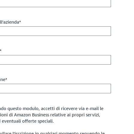
l'azienda*
*
one*
do questo modulo, accetti di ricevere via e-mail le
oni di Amazon Business relative ai propri servizi,
 eventuali offerte speciali.
llare l'iscrizione in qualsiasi momento seguendo le