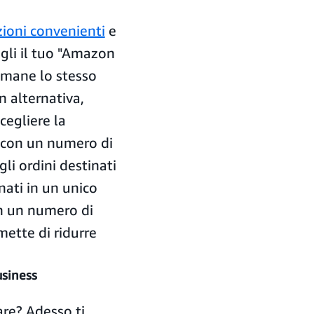
zioni convenienti
e
egli il tuo "Amazon
timane lo stesso
In alternativa,
cegliere la
i con un numero di
li ordini destinati
ati in un unico
on un numero di
mette di ridurre
usiness
are? Adesso ti