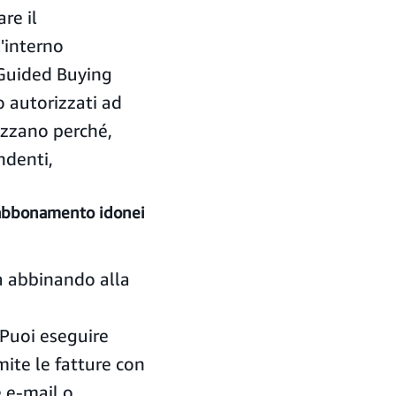
re il
'interno
 Guided Buying
o autorizzati ad
ezzano perché,
ndenti,
i abbonamento idonei
da abbinando alla
 Puoi eseguire
mite le fatture con
e e-mail o