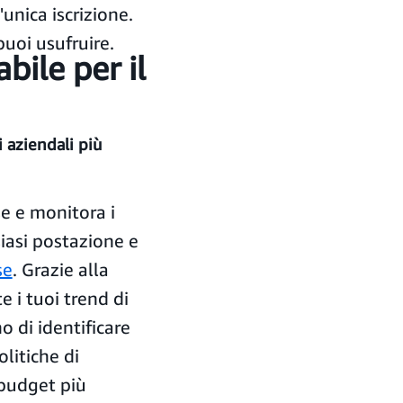
unica iscrizione.
puoi usufruire.
bile per il
i aziendali più
se e monitora i
iasi postazione e
se
. Grazie alla
e i tuoi trend di
 di identificare
litiche di
 budget più