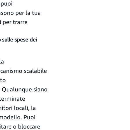
 puoi
sono per la tua
 per trarre
 sulle spese dei
la
ccanismo scalabile
ato
a. Qualunque siano
eterminate
tori locali, la
 modello. Puoi
mitare o bloccare