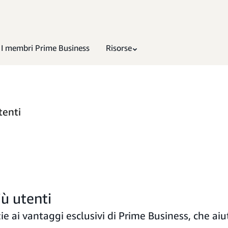
I membri Prime Business
Risorse
tenti
ù utenti
zie ai vantaggi esclusivi di Prime Business, che a