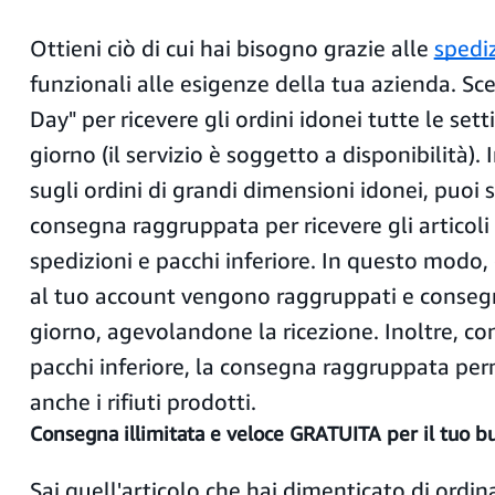
Ottieni ciò di cui hai bisogno grazie alle
spedi
funzionali alle esigenze della tua azienda. Sc
Day" per ricevere gli ordini idonei tutte le set
giorno (il servizio è soggetto a disponibilità). 
sugli ordini di grandi dimensioni idonei, puoi s
consegna raggruppata per ricevere gli articol
spedizioni e pacchi inferiore. In questo modo, g
al tuo account vengono raggruppati e consegn
giorno, agevolandone la ricezione. Inoltre, c
pacchi inferiore, la consegna raggruppata per
anche i rifiuti prodotti.
Consegna illimitata e veloce GRATUITA per il tuo b
Sai quell'articolo che hai dimenticato di ordin