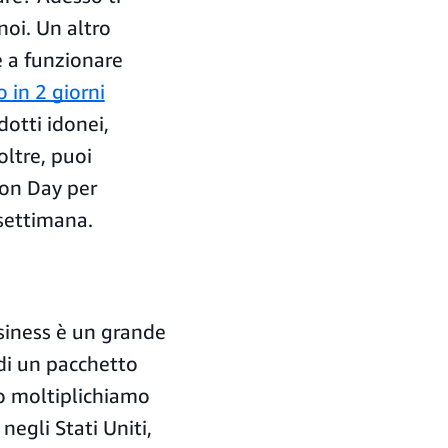
noi. Un altro
e a funzionare
 in 2 giorni
dotti idonei,
noltre, puoi
on Day per
 settimana.
siness è un grande
 di un pacchetto
 lo moltiplichiamo
negli Stati Uniti,