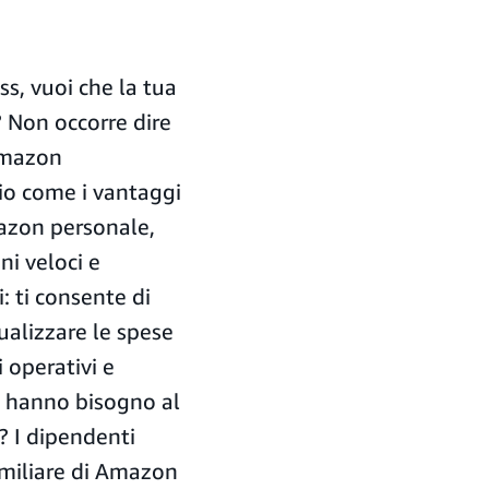
s, vuoi che la tua
 Non occorre dire
Amazon
rio come i vantaggi
mazon personale,
ni veloci e
i: ti consente di
sualizzare le spese
 operativi e
i hanno bisogno al
? I dipendenti
amiliare di Amazon