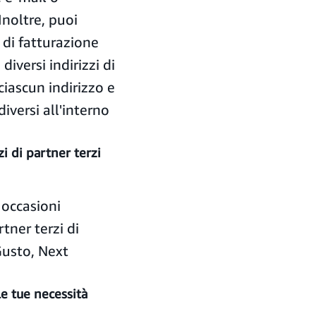
noltre, puoi
 di fatturazione
iversi indirizzi di
ciascun indirizzo e
iversi all'interno
zi di partner terzi
 occasioni
tner terzi di
usto, Next
le tue necessità