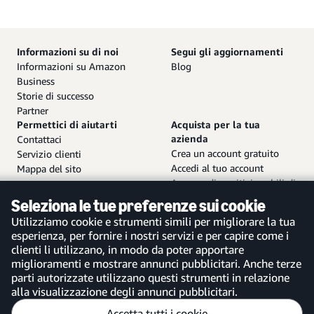
Informazioni su di noi
Segui gli aggiornamenti
Informazioni su Amazon
Blog
Business
Storie di successo
Partner
Permettici di aiutarti
Acquista per la tua
azienda
Contattaci
Crea un account gratuito
Servizio clienti
Accedi al tuo account
Mappa del sito
App per dispositivi mobili di
Amazon Business
Seleziona le tue preferenze sui cookie
Utilizziamo cookie e strumenti simili per migliorare la tua
esperienza, per fornire i nostri servizi e per capire come i
clienti li utilizzano, in modo da poter apportare
miglioramenti e mostrare annunci pubblicitari. Anche terze
Italia
parti autorizzate utilizzano questi strumenti in relazione
alla visualizzazione degli annunci pubblicitari.
Accetta tutti i cookie