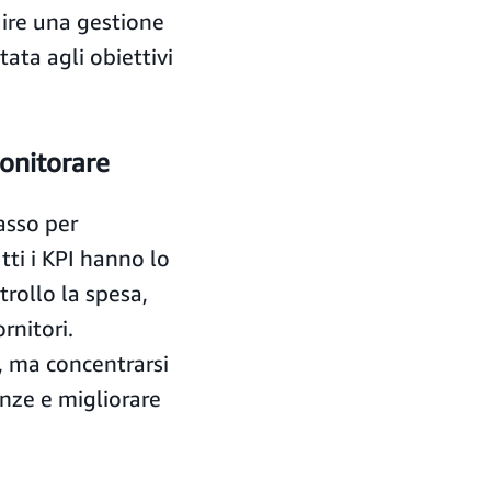
uire una gestione
tata agli obiettivi
monitorare
asso per
tti i KPI hanno lo
trollo la spesa,
rnitori.
e, ma concentrarsi
ienze e migliorare