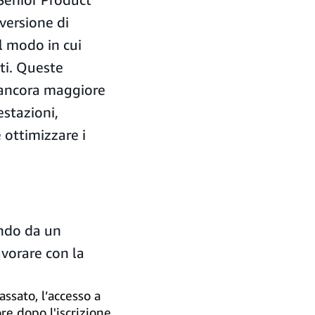
ersione di
l modo in cui
ti. Queste
 ancora maggiore
estazioni,
 ottimizzare i
endo da un
avorare con la
assato, l’accesso a
ore dopo l'iscrizione