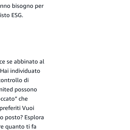
anno bisogno per
isto ESG.
ace se abbinato al
 Hai individuato
ontrollo di
imited possono
occato” che
preferiti Vuoi
ico posto? Esplora
re quanto ti fa