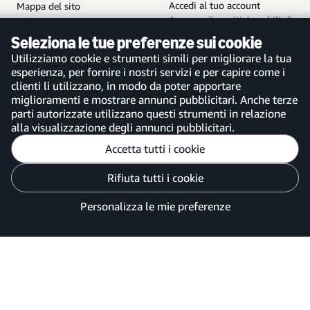
Accedi al tuo account
Mappa del sito
App per dispositivi mobili di
Amazon Business
Seleziona le tue preferenze sui cookie
Utilizziamo cookie e strumenti simili per migliorare la tua
esperienza, per fornire i nostri servizi e per capire come i
clienti li utilizzano, in modo da poter apportare
miglioramenti e mostrare annunci pubblicitari. Anche terze
Italia
parti autorizzate utilizzano questi strumenti in relazione
alla visualizzazione degli annunci pubblicitari.
Accetta tutti i cookie
Personalizza le mie preferenze
Rifiuta tutti i cookie
Informativa sulla Privacy
Le tue scelte sulla privacy degli annunci
Personalizza le mie preferenze
©2026 Amazon.com, Inc. o sue affiliate.