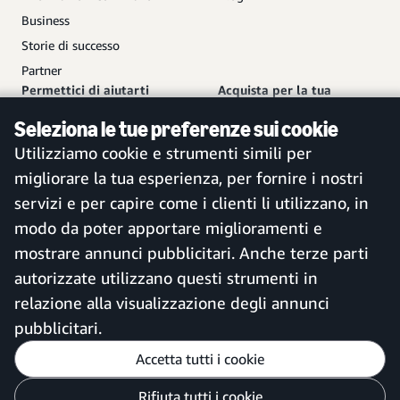
Business
Storie di successo
Partner
Permettici di aiutarti
Acquista per la tua
azienda
Contattaci
Seleziona le tue preferenze sui cookie
Crea un account gratuito
Servizio clienti
Utilizziamo cookie e strumenti simili per
Accedi al tuo account
Mappa del sito
migliorare la tua esperienza, per fornire i nostri
App per dispositivi mobili di
servizi e per capire come i clienti li utilizzano, in
Amazon Business
modo da poter apportare miglioramenti e
mostrare annunci pubblicitari. Anche terze parti
autorizzate utilizzano questi strumenti in
Italia
relazione alla visualizzazione degli annunci
pubblicitari.
Accetta tutti i cookie
Personalizza le mie preferenze
Rifiuta tutti i cookie