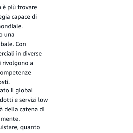
 è più trovare
egia capace di
mondiale.
to una
obale. Con
ciali in diverse
i rivolgono a
, competenze
sti.
to il global
otti e servizi low
à della catena di
damente.
uistare, quanto