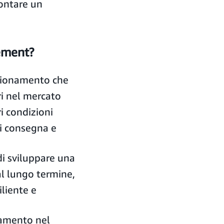
rontare un
rement?
igionamento che
ri nel mercato
ri condizioni
di consegna e
 di sviluppare una
al lungo termine,
iliente e
namento nel