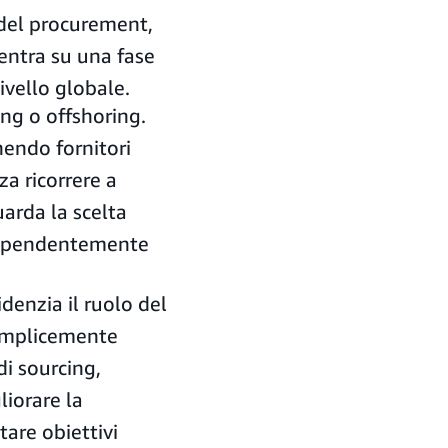
a del procurement,
centra su una fase
livello globale.
ng o offshoring.
endo fornitori
za ricorrere a
guarda la scelta
indipendentemente
enzia il ruolo del
semplicemente
di sourcing,
liorare la
tare obiettivi