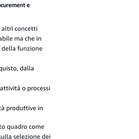
rocurement e
altri concetti
abile ma che in
o della funzione
quisto, dalla
attività o processi
tà produttive in
esto quadro come
sulla selezione dei