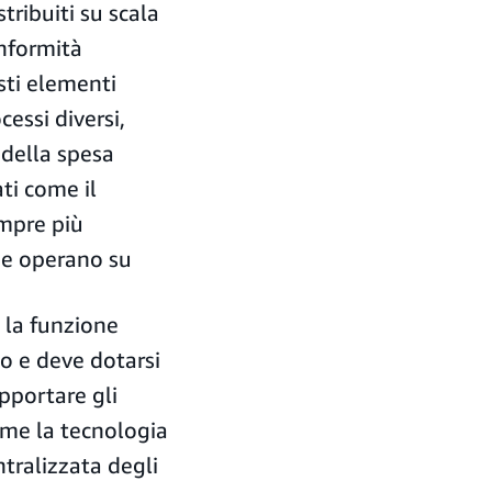
tribuiti su scala
onformità
sti elementi
essi diversi,
 della spesa
ti come il
mpre più
che operano su
 la funzione
o e deve dotarsi
pportare gli
ome la tecnologia
tralizzata degli