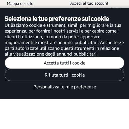
Accedi al tuo account
Mappa del sito
App per dispositivi mobili di
Amazon Business
Seleziona le tue preferenze sui cookie
Utilizziamo cookie e strumenti simili per migliorare la tua
esperienza, per fornire i nostri servizi e per capire come i
clienti li utilizzano, in modo da poter apportare
miglioramenti e mostrare annunci pubblicitari. Anche terze
Italia
parti autorizzate utilizzano questi strumenti in relazione
alla visualizzazione degli annunci pubblicitari.
Accetta tutti i cookie
Personalizza le mie preferenze
Rifiuta tutti i cookie
Informativa sulla Privacy
Le tue scelte sulla privacy degli annunci
Personalizza le mie preferenze
©2026 Amazon.com, Inc. o sue affiliate.