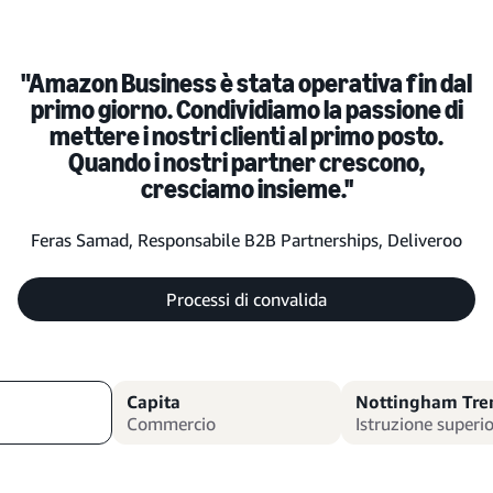
"Amazon Business è stata operativa fin dal
“
primo giorno. Condividiamo la passione di
mettere i nostri clienti al primo posto.
d
Quando i nostri partner crescono,
cresciamo insieme.
''
Feras Samad, Responsabile B2B Partnerships, Deliveroo
Processi di convalida
Capita
Nottingham Tren
Commercio
Istruzione superi