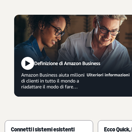
Definizione di Amazon Business
Amazon Business aiuta milioni
Ulteriori informazioni
di clienti in tutto il mondo a
riadattare il modo di fare
acquisti per l’azienda,
risparmiando tempo e denaro,
aumentando la produttività e
offrendo analisi approfondite
degli acquisti.
Connetti i sistemi esistenti
Ecco Quick, 